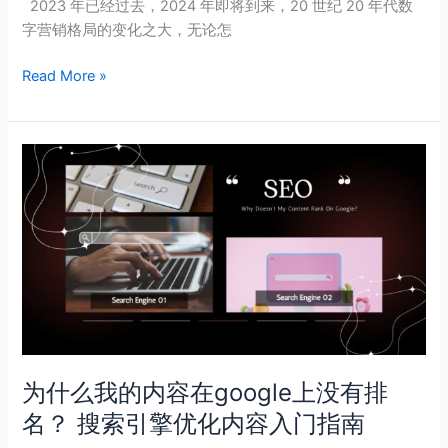
2023 年已经过去，2024 年即将到来，20 世纪 20 年代数
字营销格局的变化之大，无论怎
Read More »
为
什
么
我
的
内
容
在
google
上
为什么我的内容在google上没有排
没
名？ 搜索引擎优化内容入门指南
有
排