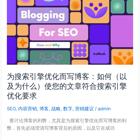
为
搜
索
引
擎
优
化
而
写
博
为搜索引擎优化而写博客：如何（以
客：
及为什么）使您的文章符合搜索引擎
如
何
优化要求
（以
及
SEO
,
内容营销
,
博客
,
战略
,
数字
,
营销建议
/
admin
为
要讨论博客的利弊，尤其是为搜索引擎优化而写博客的利
什
弊，首先必须澄清写博客背后的原因，以及它在成功
么）
使