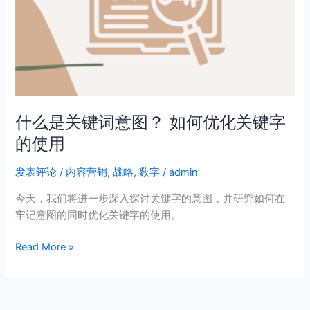
词
意
图？
如
何
优
化
关
什么是关键词意图？ 如何优化关键字
键
的使用
字
的
发表评论
/
内容营销
,
战略
,
数字
/
admin
使
今天，我们将进一步深入探讨关键字的意图，并研究如何在
用
牢记意图的同时优化关键字的使用。
Read More »