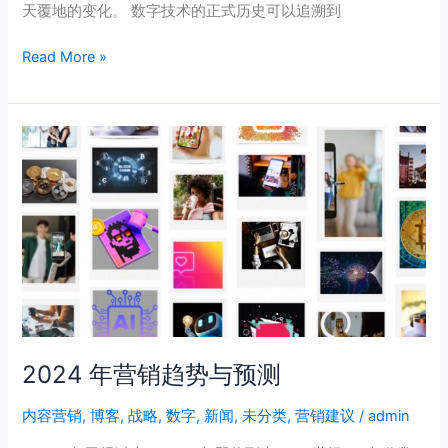
天覆地的变化。 数字技术的正式历史可以追溯到
联
系
Read More »
2024
年
营
销
趋
势
与
预
测
2024 年营销趋势与预测
内容营销
,
博客
,
战略
,
数字
,
新闻
,
未分类
,
营销建议
/
admin