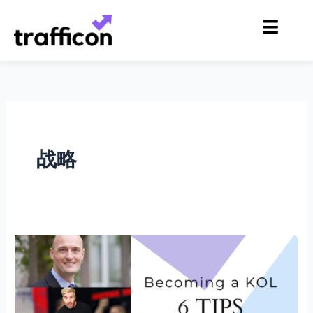
跳
至
内
容
战略
如
何
成
为
KOL？