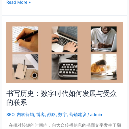
Read More »
您
的
文
章
书
符
写
合
历
搜
史：
索
数
引
字
擎
时
优
代
化
如
要
何
书写历史：数字时代如何发展与受众
求
发
的联系
展
与
SEO
,
内容营销
,
博客
,
战略
,
数字
,
营销建议
/
admin
受
众
在相对较短的时间内，向大众传播信息的书面文字发生了翻
的