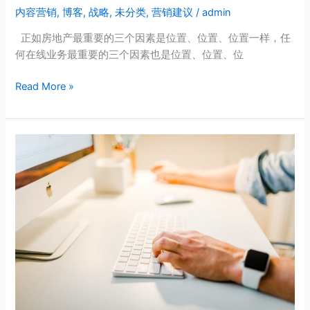
内容营销
,
博客
,
战略
,
未分类
,
营销建议
/
admin
名？
搜
正如房地产最重要的三个因素是位置、位置、位置一样，任
索
何在线业务最重要的三个因素也是位置、位置、位
引
擎
Read More »
优
化
内
企
容
业
入
如
门
何
指
利
南
用
SEM
快
速
致
胜？