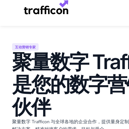
跳
至
内
容
互动营销专家
聚量数字 Traff
是您的数字营
伙伴
聚量数字 Trafficon 与全球各地的企业合作，提供量身