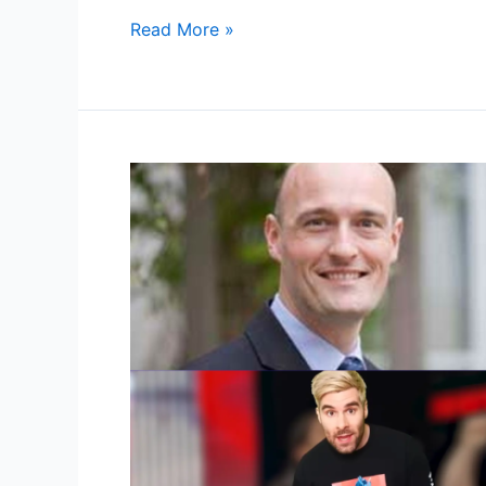
Read More »
如
何
成
为
KOL？
社
交
成
功
的
6
条