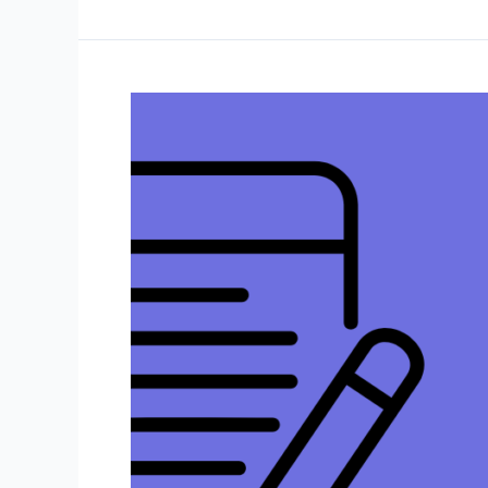
文
案
意
识：
内
容
营
销
为
何
有
效