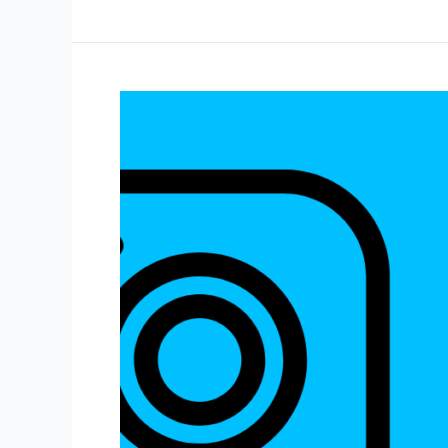
Instagram
视
频
格
式：
新
手
入
门