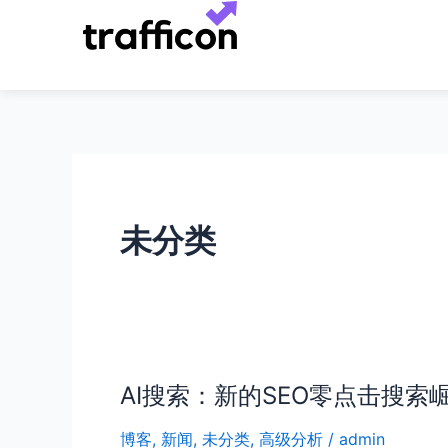
跳
至
内
容
未分类
AI搜索：新的SEO零点击搜索
AI
搜
博客
,
新闻
,
未分类
,
高级分析
/
admin
索：