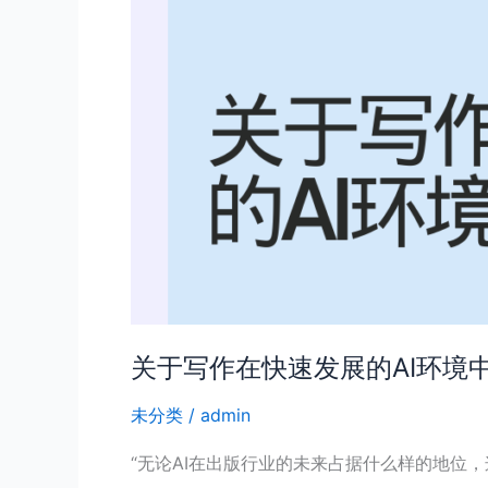
的
AI
环
境
中
的
力
量
关于写作在快速发展的AI环境
未分类
/
admin
“无论AI在出版行业的未来占据什么样的地位