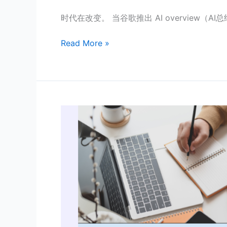
新
时代在改变。 当谷歌推出 AI overview（
的
SEO
Read More »
零
点
击
搜
索
关
崛
于
起
写
作
在
快
速
发
展