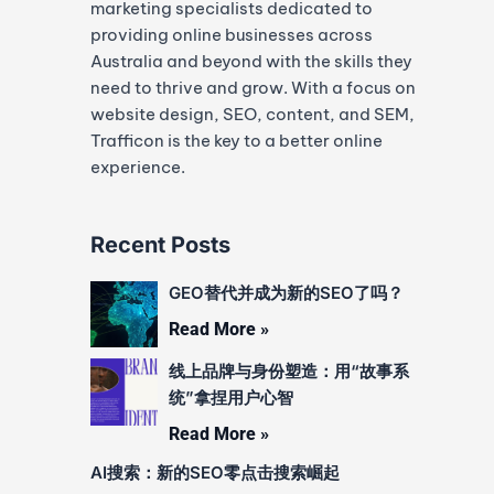
marketing specialists dedicated to
providing online businesses across
Australia and beyond with the skills they
need to thrive and grow. With a focus on
website design, SEO, content, and SEM,
Trafficon is the key to a better online
experience.
Recent Posts
GEO替代并成为新的SEO了吗？
Read More »
线上品牌与身份塑造：用“故事系
统”拿捏用户心智
Read More »
AI搜索：新的SEO零点击搜索崛起