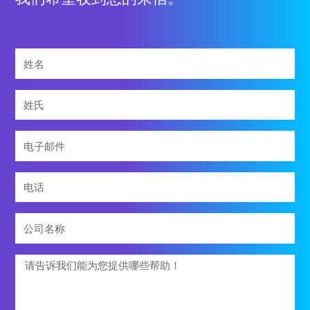
姓
名
姓
氏
电
子
邮
电
件
话
公
司
It can be hard to stand out online, especially
名
留
when you’re in a market that already offers a
称
言
considerable amount of competition.